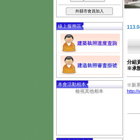
線上服務區
113
分組
※承
本會活動相本
※新
檢視其他相本
http:/