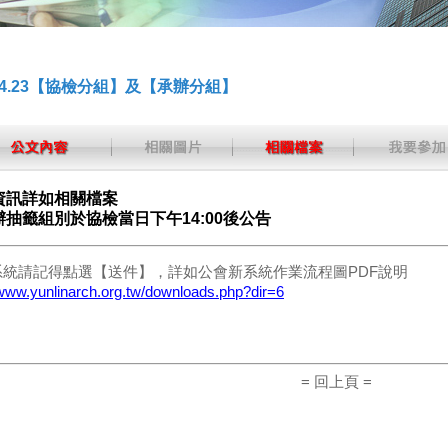
.04.23【協檢分組】及【承辦分組】
資訊詳如相關檔案
辦抽籤組別於協檢當日下午14:00後公告
系統請記得點選【送件】，詳如公會新系統作業流程圖PDF說明
/www.yunlinarch.org.tw/downloads.php?dir=6
= 回上頁 =