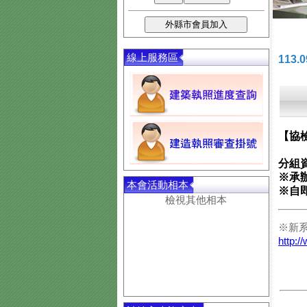
線上服務區
113
【協檢
分組
※承
本會活動相本
※自
檢視其他相本
※新
http:/