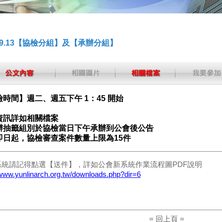
.09.13【協檢分組】及【承辦分組】
時間】週二、週五下午 1：45 開始
資訊詳如相關檔案
辦抽籤組別於協檢當日下午承辦到公會後公告
即日起，協檢審查案件數量上限為15件
系統請記得點選【送件】，詳如公會新系統作業流程圖PDF說明
/www.yunlinarch.org.tw/downloads.php?dir=6
= 回上頁 =