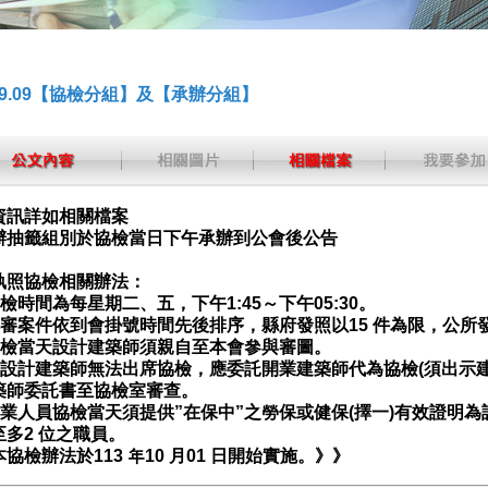
.09.09【協檢分組】及【承辦分組】
資訊詳如相關檔案
辦抽籤組別於協檢當日下午承辦到公會後公告
執照協檢相關辦法：
協檢時間為每星期二、五，下午1:45～下午05:30。
)排審案件依到會掛號時間先後排序，縣府發照以15 件為限，公所
)協檢當天設計建築師須親自至本會參與審圖。
)若設計建築師無法出席協檢，應委託開業建築師代為協檢(須出示
築師委託書至協檢室審查。
)從業人員協檢當天須提供”在保中”之勞保或健保(擇一)有效證明
至多2 位之職員。
協檢辦法於113 年10 月01 日開始實施。》》