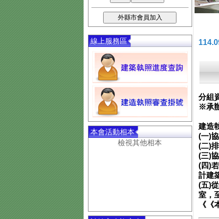
線上服務區
114
分組
※承
建造
本會活動相本
(一)
檢視其他相本
(二
(三
(四
計建
(五
室，
《《本