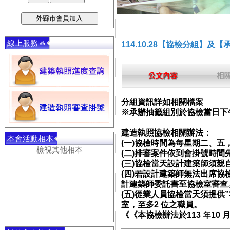
線上服務區
114.10.28【協檢分組】及
分組資訊詳如相關檔案
※承辦抽籤組別於協檢當日下
建造執照協檢相關辦法：
本會活動相本
(一)協檢時間為每星期二、五，下
檢視其他相本
(二)排審案件依到會掛號時間
(三)協檢當天設計建築師須親
(四)若設計建築師無法出席協
計建築師委託書至協檢室審查
(五)從業人員協檢當天須提供
室，至多2 位之職員。
《《本協檢辦法於113 年10 