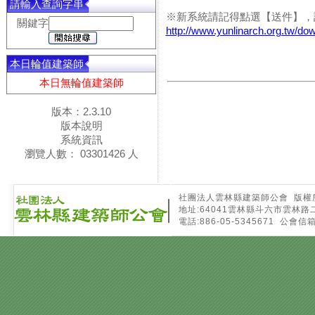
請輸入查詢字串
※新系統請記得點選【送件】，
關鍵字
http://www.yunlinarch.org.tw/do
本日輪值建築師
本日無輪值建築師
版本：2.3.10
版本說明
系統資訊
瀏覽人數： 03301426 人
社團法人雲林縣建築師公會 版權所有 Copyri
地址:64041雲林縣斗六市雲林路
電話:886-05-5345671 公會信箱